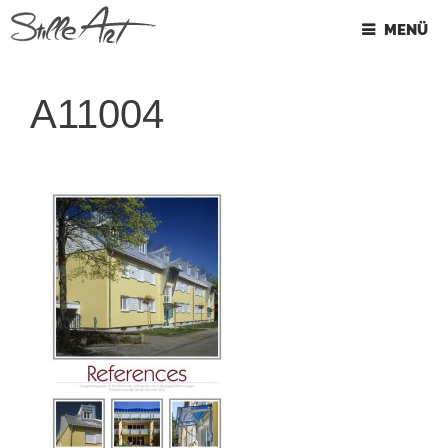
Springe
MENÜ
zum
Inhalt
A11004