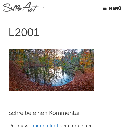
Springe
MENÜ
zum
Inhalt
L2001
Schreibe einen Kommentar
Du musst
angemeldet
sein, um einen